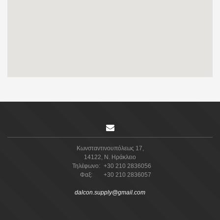
DALCON Supply Services
Κωνσταντινουπόλεως 17,
14122, Ν. Ηράκλειο
Τηλέφωνο:
+30 210 2836056
Φαξ:
+30 210 2836057
dalcon.supply@gmail.com